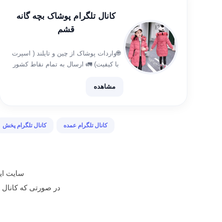
کانال تلگرام پوشاک بچه گانه
قشم
🌐واردات پوشاک از چین و تایلند ( اسپرت
با کیفیت) 🚛 ارسال به تمام نقاط كشور
فقط به صورت عمده
↩آدرس:جزيره.قشم.درگهان.بازارقديم.كوچه
مشاهده
كدخدا 📞شماره تماس:09175070969
آیدی ثبت سفارش👇👇 🆔️ @sabt3efaresh
کانال تلگرام عمده
کانال تلگرام پخش
سایت ایر
در صورتی که کانال تبلیغ شده م