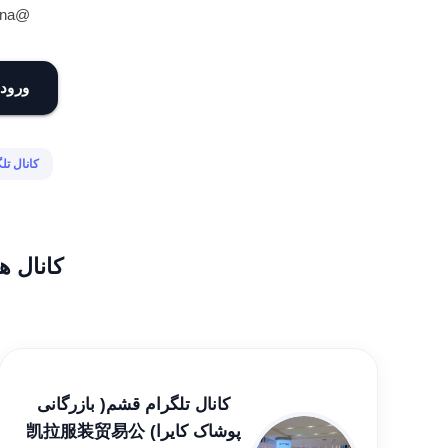
@pejman_na
ورود 
کانال تل
کانال ه
کانال تلگرام قشم( بازرگانی
پوشاک کایرا) 凯拉服装贸易公