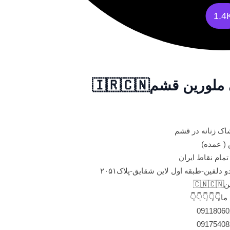
1.4
کانال تلگرام با
واردکننده پوشاک
پخش ( ع
📌ارسال ب تمام
📍آدرس حضوری:قشم-درگهان-بازار دو 
🚢
ارتباط با ما