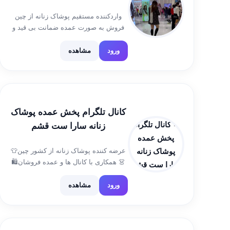
司
واردکننده مستقیم پوشاک زنانه از چین
فروش به صورت عمده ضمانت بی قید و
شرط‌ تا ۲۰ روز پس از تحویل 📍شعبه
مرکزی‌: درگهانِ قشم‌، پاساژ قصر، طبقه
ورود
مشاهده
اول، پلاک ۲۵۷۵ 📞تلفن: ۰۷۶۳۵۲۸۸۲۲۶
۶۲۸۳ ۲۸۵ […]
کانال تلگرام پخش عمده پوشاک
زنانه سارا ست قشم
عرضه کننده پوشاک زنانه از کشور چین👕
👗 همکاری با کانال ها و عمده فروشان🛍
🛍 آدرس: درگهان پاساژ دو دلفین طبقه
اول لاین رز ۱ پلاک ۲۱۷۶ شماره تلفن
ورود
مشاهده
مغازه: ۰۷۶۳۵۲۷۰۲۷۷ شماره
همراه:۰۹۳۷۹۲۰۰۶۴۲ ادمین عمده
فروشی🔻 […]