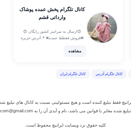
کانال تلگرام پخش عمده پوشاک
وارداتی قشم
😍ارسال به سراسر کشور رایگان 😍
❌فروش فقطط عمده❌ 📍آدرس:جزیره
قشم،بازار دو دلفین ☎️شماره تماس:
09119949693 آیدی جهت ثبت سفارش 👇
مشاهده
👇👇 🆔@saraadmintelegram
کانال تلگرام آدرس
کانال تلگرام ایران
انیچ فقط تبلیغ کننده است و هیچ مسئولیتی نسبت به کانال های تبلیغ شده
غایر با قوانین می باشد، نام و آیدی آن را به iranichcom@gmail.com ایمیل نمایید.
کلیه حقوق نزد وبسایت ایرانیچ محفوظ است.