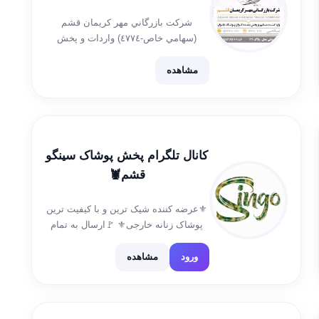
شركت بازرگاني مهر كريمان قشم
(سهامي خاص-٤٧٧٤) واردات و پخش
پوشاک خارجی بانوان درگهان:بازار عمده
فروشی نخل، لاين جنوبي، پلاک 111
مشاهده
@SALEHI_MKQ جهت ارتباط با ادمين
09367096600 07635270945 صالحي
کانال تلگرام پخش پوشاک سینگو
قشم🦞
⚜️عرضه کننده شیک ترین و با کیفیت ترین
پوشاک زنانه خارجی⚜️ 🚩ارسال به تمام
نقاط ایران جزیره قشم – شهر درگهان 📌
پاساژ قصر / طبقه اول لاین C / پلاک 2748
ورود
مشاهده
🚩جهت سفارش👇 09176080187 […]