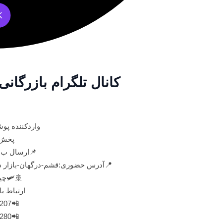
K
زرگانی ملورین قشم🇮🇷🇨🇳
 زنانه در قشم
مده)
 نقاط ایران
دلفین-طبقه اول لاین شقایق-پلاک۲۰۵۱
چین🇨🇳🇨🇳
👇👇👇👇
📲09118060207
📲09175408280