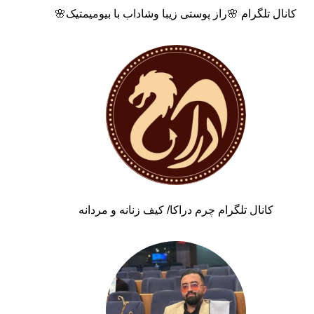
کانال تلگرام 🌸راز پوستی زیبا وشاداب با بیومیمتیک🌸
کانال تلگرام چرم دراکا/ کیف زنانه و مردانه