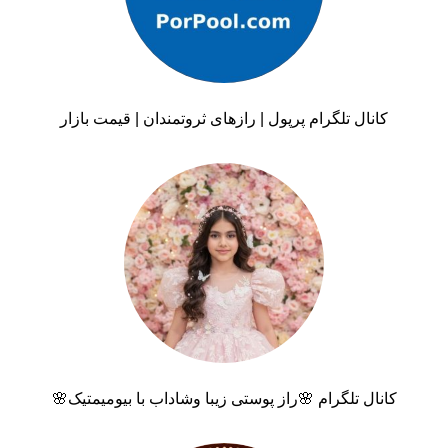
کانال تلگرام پرپول | رازهای ثروتمندان | قیمت بازار
کانال تلگرام 🌸راز پوستی زیبا وشاداب با بیومیمتیک🌸