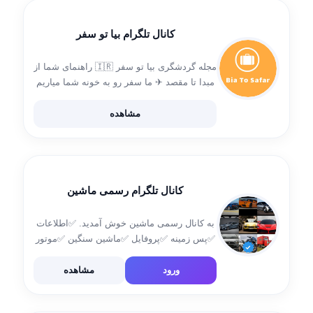
کانال تلگرام بیا تو سفر
مجله گردشگری بیا تو سفر 🇮🇷 راهنمای شما از
مبدا تا مقصد ✈ ما‌ سفر رو به خونه شما میاریم
🌍 Iran Tourism and World Tourism 🌍😍
مشاهده
کانال تلگرام رسمی ماشین
به کانال رسمی ماشین خوش آمدید. ✅اطلاعات
✅پس زمینه ✅پروفایل ✅ماشین سنگین ✅موتور
سیکلت ✅ماشین سواری ✅جایزه ✅فروش ممبر
ارزان ✅۱۲ نفر به قیمت ۱هزار تومان شارژمورد
ورود
مشاهده
قبول است ✅ تبلیغ رایگان ❌ فعالیت کم […]