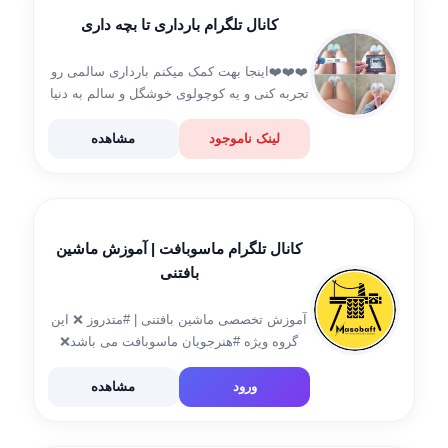
کانال تلگرام بارداری تا بچه داری
❤️❤️❤️اینجا بهت کمک میکنم بارداری سالمی رو
تجربه کنی و یه کوچولوی خوشگل و سالم به دنیا
بیاری❤️❤️❤️ مشاوره رایگان و دادن راهکار برای
مساله مورد نظرتون @nsaeidi سعیدی
لینک ناموجود
مشاهده
09374691190 لینک ناموجود […]
کانال تلگرام ماسوبافت | آموزش ماشین
بافتنی
آموزش تخصصی ماشین بافتنی | #متدروز ❌ این
گروه ویژه #هنرجویان ماسوبافت می باشد❌
👩‍🏫 مشاوره دوره‌ها : @Mahnaz_Gh1 👨🏻‍🔧
پشتیبانی : @Soheilslvti ✓ وبسایت 👈
ورود
مشاهده
https://masobaft.ir ✓ پیج اینستاگرام 👇
https://www.instagram.com/masobaft