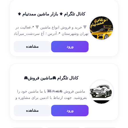
کانال تلگرام ⚜️ بازار ماشین‌ ممدتیام ⚜️
🔻 خرید و فروش انواع ماشین 🔻 📍فعالیت در
تهران و‌شهرستان 📍آدرس ؛ آ‌غ‌ سردشت_میرآباد
Shahoo 0912-051-0112 درج اگهی 👇
@mamad_shaa @Shahoohosseinzade13
ورود
مشاهده
گروه 👇 @bazar_mashin_2 اینستاگرام 👇
https://instagram.com/auto_mmd.tiam
کانال تلگرام 🚘ماشین فروش🚘
ماشین فروش 🚘🚜🚲🚒 با ما ماشین خود را
بفروشید. جهت ارتباط با ادمین برای مشاوره و
تبلیغ⬇ @ramiar7 کانال ما: @mashinfrosh24
ورود
مشاهده