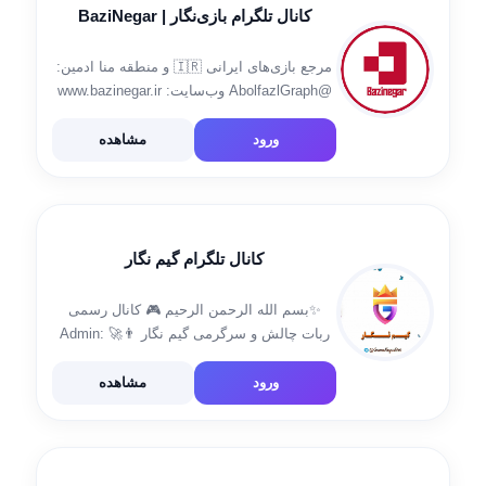
کانال تلگرام بازی‌نگار | BaziNegar
مرجع بازی‌های ایرانی 🇮🇷 و منطقه منا ادمین:
@AbolfazlGraph وب‌سایت: www.bazinegar.ir
اینستاگرام: instagram.com/bazinegar توییتر:
twitter.com/bazinegar آپارات:
ورود
مشاهده
aparat.com/bazinegar بله: ble.ir/bazinegar
کانال تلگرام گیم نگار
✨بسم الله الرحمن الرحیم 🎮 کانال رسمی
ربات چالش و سرگرمی گیم نگار 👨‍🚀 Admin:
@GameNegar_co 🎮 Game Bot:
@GameNegarBot
ورود
مشاهده