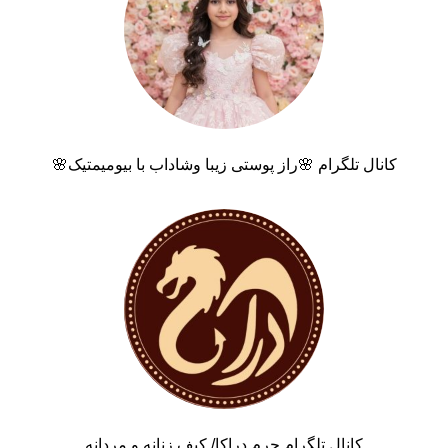
کانال تلگرام 🌸راز پوستی زیبا وشاداب با بیومیمتیک🌸
کانال تلگرام چرم دراکا/ کیف زنانه و مردانه