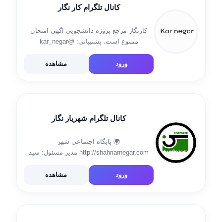
کانال تلگرام کار نگار
کارنگار مرجع پروژه دانشجویی اگهی امتحان
ممنوع است. پشتیبانی: @kar_negar
https://jobido.ir/
ورود
مشاهده
کانال تلگرام شهریار نگار
🌍 پایگاه اجتماعی شهر
http://shahriarnegar.com مدیر مسئول: سید
محمد خامسی 09126600425☎
@shahriyar_negar سردبیر: پریسا حبیبی پور
ورود
مشاهده
روابط عمومی و ارسال خبر: @ravabet_ngo95
تبلیغات و ارسال خبر: @shahriyar_negar☎