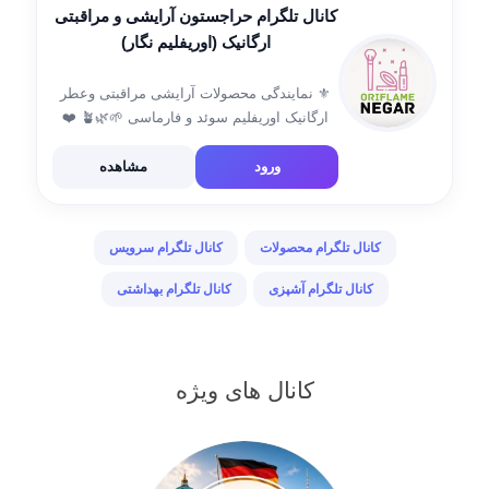
کانال تلگرام حراجستون آرایشی و مراقبتی
ارگانیک (اوریفلیم نگار)
⚜ نمایندگی محصولات آرایشی مراقبتی وعطر
ارگانیک اوریفلیم سوئد و فارماسی 🌱🌿🪴 ❤️
رفع مشکلات پوست و مو 💆‍♀ ❤️مناسبترین
قیمت با کمترین سود 💵 ❤️مشاوره ی تخصصی
ورود
مشاهده
کاملاً رایگان 👩‍🏫 ❤️ارسال به سراسر کشور🚚
💯ضمانت […]
کانال تلگرام محصولات
کانال تلگرام سرویس
کانال تلگرام آشپزی
کانال تلگرام بهداشتی
کانال های ویژه