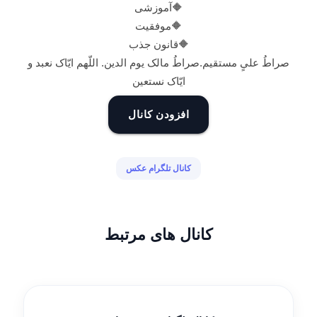
🔶آموزشی
🔶موفقیت
🔶قانون جذب
صراطُ علیٍ مستقیم.صراطُ مالک یوم الدین. اللّهم ایّاک نعبد و
ایّاک نستعین
افزودن کانال
کانال تلگرام عکس
کانال های مرتبط