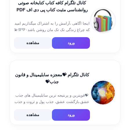
کانال تلگرام کافه کتاب کتابخانه صوتی
روانشناسی مثبت کتاب پی دی اف PDF
پادکست
اینجا اگاهی ،آرامش را به اشتراک میگذاریم امید
که چراغ زندگی تک تک مان روشن باشد۰💚💯💫
کانال مانترا @mantrameditation7 اینستاگرام 👇
https://instagram.com/sara888.7
ورود
مشاهده
igshid=ZDdkNTZiNTM=
کانال تلگرام 💝معجزه سابلیمینال و قانون
جذب💝
💝قویترین و پرنتیجه ترین سابلیمینال های جذب
عشق،بازگشت عشق، جذب پول و ثروت و جذب
زیبایی💝 🔮كافيست فقط يكبار امتحان كنید آیدی
سفارش سابلیمینال👇 @sara_subliminal
ورود
مشاهده