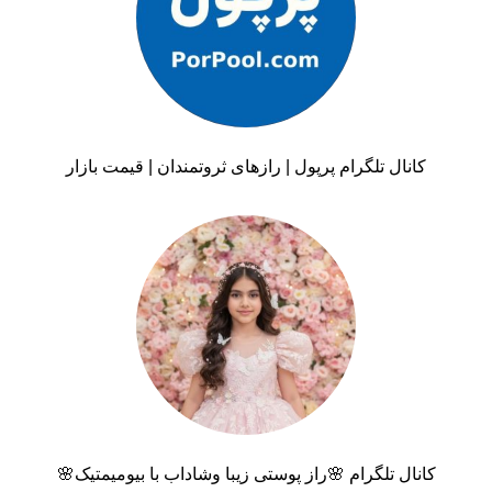
کانال تلگرام پرپول | رازهای ثروتمندان | قیمت بازار
کانال تلگرام 🌸راز پوستی زیبا وشاداب با بیومیمتیک🌸