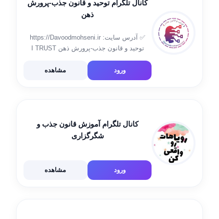
کانال تلگرام توحید و قانون جذب-پرورش
ذهن
✅ آدرس سایت: https://Davoodmohseni.ir
توحید و قانون جذب-پرورش ذهن I TRUST
GOD🙏
ورود
مشاهده
کانال تلگرام آموزش قانون جذب و
شگرگزاری
ورود
مشاهده