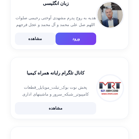
زبان انگلیسی
هدیه به روح پدرم مشهدی آوختی رحیمی صلوات
اللهم صل علی محمد و آل محمد و عجل فرجهم
ادمین @Rahimi33_b
ورود
مشاهده
کانال تلگرام رایانه همراه کیمیا
پخش نوت بوک_تبلت_موبایل_قطعات
کامپیوتر_شبکه_سرور و ماشینهای اداری
#SERVER_HP #LAOTOP #MOBILE
#TABLET #COMPONENT ____ website:
مشاهده
www.irmrt.com ____ محمدرضا حیدری
آدرس:مرکز کامپیوتر ایران-طبقه اول-واحد 175
☎️02188903083 ☎️02188913350 📲
09356317474