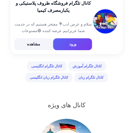
کانال تلگرام فروشگاه ظروف پلاستیکی و
یکبارمصرف کیمیا
سلام و عرض ادب💐 مفتخر هستیم که در خدمت
شما عزیزانیم عرضه کننده 🔴مصنوعات
پلاستیکی 🟠نایلون 🟢ظروف یکبار مصرف 🧻
دستمال کاغذی 🏬 آدرس: اراک ، بلوار شهیدان
ورود
مشاهده
رجایی (هپکو) لطفا جهت سفارش به ادمین پیام
[…]
کانال تلگرام آموزش
کانال تلگرام انگلیسی
کانال تلگرام زبان
کانال تلگرام زبان انگلیسی
کانال های ویژه