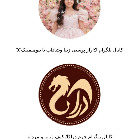
کانال تلگرام 🌸راز پوستی زیبا وشاداب با بیومیمتیک🌸
کانال تلگرام چرم دراکا/ کیف زنانه و مردانه