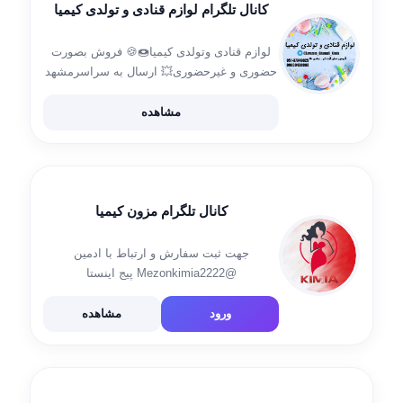
کانال تلگرام لوازم قنادی و تولدی کیمیا
لوازم قنادی وتولدی کیمیا🍩🍪 فروش بصورت
حضوری و غیرحضوری💥 ارسال به سراسرمشهد
خرید بالای 200هزارتومن ارسال رایگان(بجزمواد
اولیه)😉 ادرس فروشگاه:خیابان عبادی،نبش
مشاهده
عبادی70 تلفن های پاسخگویی: 051- (37349825)
09039438803 آیدی جهت سفارش:
@A_farazi73 @Krm_f4
کانال تلگرام مزون کیمیا
جهت ثبت سفارش و ارتباط با ادمین
@Mezonkimia2222 پیج اینستا
https://instagram.com/meson.kimia
utm_medium=copy_link
ورود
مشاهده